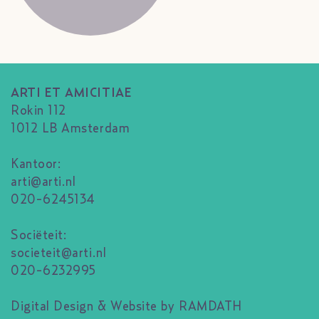
ARTI ET AMICITIAE
Rokin 112
1012 LB Amsterdam
Kantoor:
arti@arti.nl
020-6245134
Sociëteit:
societeit@arti.nl
020-6232995
Digital Design & Website by RAMDATH