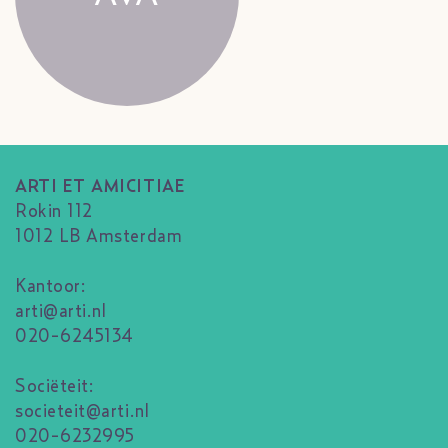
ARTI ET AMICITIAE
Rokin 112
1012 LB Amsterdam
Kantoor:
arti@arti.nl
020-6245134
Sociëteit:
societeit@arti.nl
020-6232995