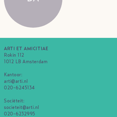
ARTI ET AMICITIAE
Rokin 112
1012 LB Amsterdam
Kantoor:
arti@arti.nl
020-6245134
Sociëteit:
societeit@arti.nl
020-6232995