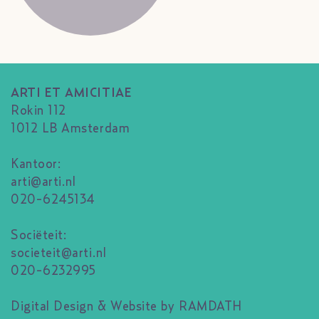
ARTI ET AMICITIAE
Rokin 112
1012 LB Amsterdam
Kantoor:
arti@arti.nl
020-6245134
Sociëteit:
societeit@arti.nl
020-6232995
Digital Design & Website by RAMDATH